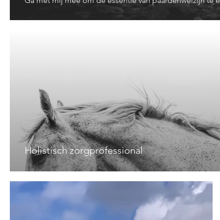
Ga met mij mee om de essentie van paardenwelzijn te ere
Holistisch zorgprofessional