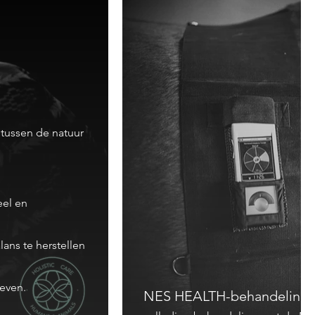
 tussen de natuur
eel en
ans te herstellen
NES
GEZONDHEIDSINFOCEUT
leven.
Gepatenteerde vloeibare remedi
NES HEALTH-behandeling
met bio-informatie, ontworpen o