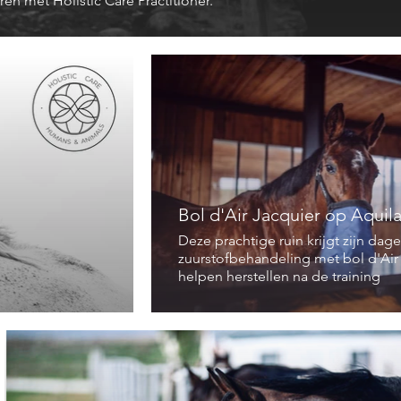
n met Holistic Care Practitioner.
Bol d'Air Jacquier op Aquil
Deze prachtige ruin krijgt zijn dage
zuurstofbehandeling met bol d'Air
helpen herstellen na de training